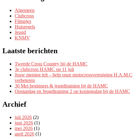
Algemeen
Clubcross
Filmpjes
Huisregels
Jeugd
KNMV
Laatste berichten
Tweede Cross Country bij de HAMC
3e clubcross HAMC op 11 juli
Jouw mening telt – help onze motocrossvereniging H.A.M.C
verbeteren
30 Mei beginners & jeugdtraining bij de HAMC
Opstapdag en Jeugdtraining 2 op koningsdag bij de HAMC
Archief
juli 2026
(2)
juni 2026
(1)
mei 2026
(1)
april 2026
(1)