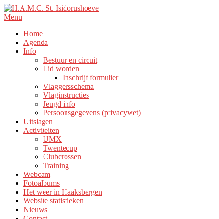
Ga
naar
Menu
de
Home
inhoud
Agenda
Info
Bestuur en circuit
Lid worden
Inschrijf formulier
Vlaggersschema
Vlaginstructies
Jeugd info
Persoonsgegevens (privacywet)
Uitslagen
Activiteiten
UMX
Twentecup
Clubcrossen
Training
Webcam
Fotoalbums
Het weer in Haaksbergen
Website statistieken
Nieuws
Contact