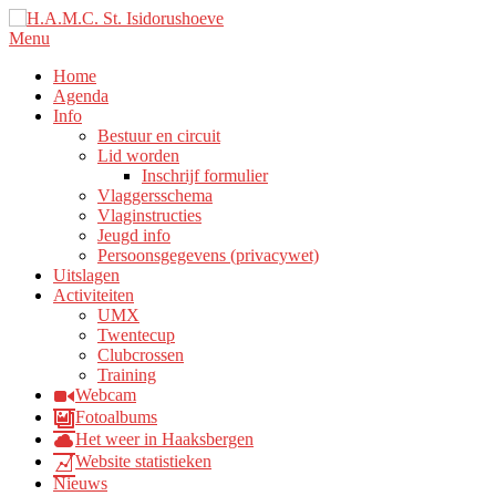
Ga
naar
Menu
de
Home
inhoud
Agenda
Info
Bestuur en circuit
Lid worden
Inschrijf formulier
Vlaggersschema
Vlaginstructies
Jeugd info
Persoonsgegevens (privacywet)
Uitslagen
Activiteiten
UMX
Twentecup
Clubcrossen
Training
Webcam
Fotoalbums
Het weer in Haaksbergen
Website statistieken
Nieuws