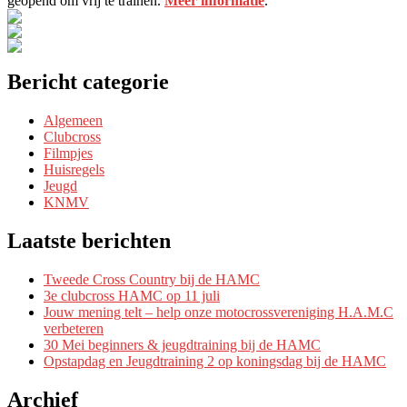
geopend om vrij te trainen.
Meer informatie
.
Bericht categorie
Algemeen
Clubcross
Filmpjes
Huisregels
Jeugd
KNMV
Laatste berichten
Tweede Cross Country bij de HAMC
3e clubcross HAMC op 11 juli
Jouw mening telt – help onze motocrossvereniging H.A.M.C
verbeteren
30 Mei beginners & jeugdtraining bij de HAMC
Opstapdag en Jeugdtraining 2 op koningsdag bij de HAMC
Archief